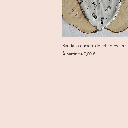
Aperçu rapide
Bandana ourson, double pressions
Prix promotionnel
À partir de
7,00 €