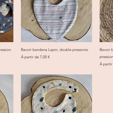
Aperçu rapide
ession.
Bavoir bandana Lapin, double pressions.
Bavoir 
Prix promotionnel
pression
À partir de
7,00 €
Prix pr
À parti