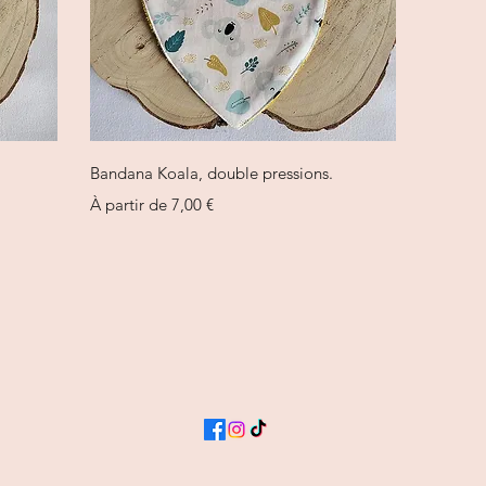
Aperçu rapide
.
Bandana Koala, double pressions.
Prix promotionnel
À partir de
7,00 €