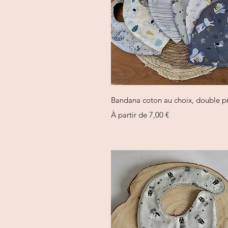
Aperçu rapide
Bandana coton au choix, double pr
Prix promotionnel
À partir de
7,00 €