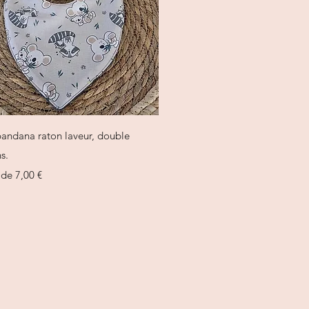
Aperçu rapide
bandana raton laveur, double
s.
omotionnel
r de
7,00 €