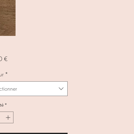
Prix
0 €
ur
*
ctionner
té
*