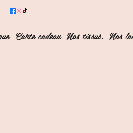
que
Carte cadeau
Nos tissus.
Nos lai