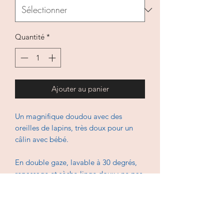
Quantité
*
Ajouter au panier
Un magnifique doudou avec des
oreilles de lapins, très doux pour un
câlin avec bébé.
En double gaze, lavable à 30 degrés,
repassage et sèche-linge doux : ne pas
mettre le fer en contact direct avec les
points dorés.
Choisissez votre double gaze dans la