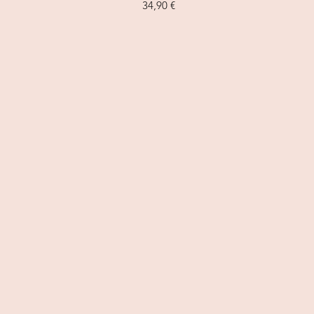
Prix
34,90 €