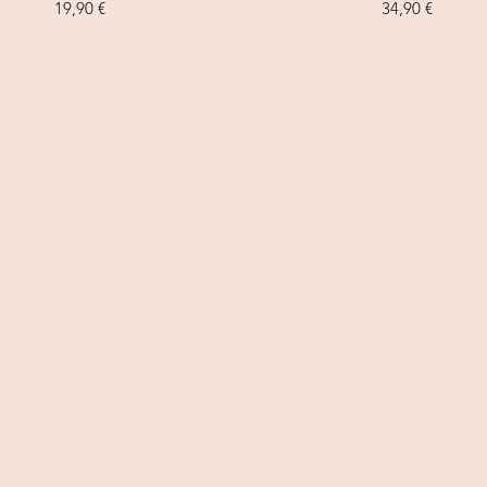
Prix
Prix
19,90 €
34,90 €