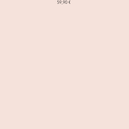
Prix
59,90 €