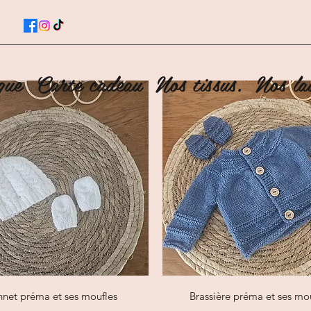
que
Carte cadeau
Nos tissus.
Nos lai
Aperçu rapide
Aperçu rapide
net préma et ses moufles
Brassière préma et ses mo