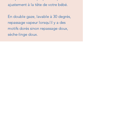
ajustement à la tête de votre bébé.
En double gaze, lavable à 30 degrés,
repassage vapeur lorsqu'il y a des
motifs dorés sinon repassage doux,
sèche-linge doux.
Si vous souhaitez une autre double
gaze que celle de la photo vous
pouvez aller sur la page des tissus ici :
https://www.lescreationsdeclochette.c
om/nos-tissus