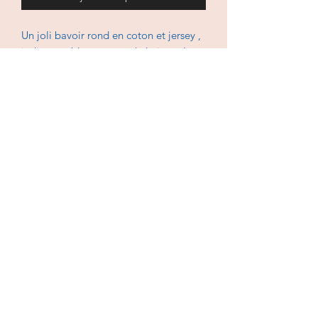
Un joli bavoir rond en coton et jersey ,
indispensable au cours de la journée
pour que les habits restent propre et
bébé au sec.
En coton et jersey, lavable à 30 degrés,
repassage et sèche-linge doux.
Politique de confidentialité
CGV
© 2022 par Les créations de Clochette. Créé avec
Wix.com