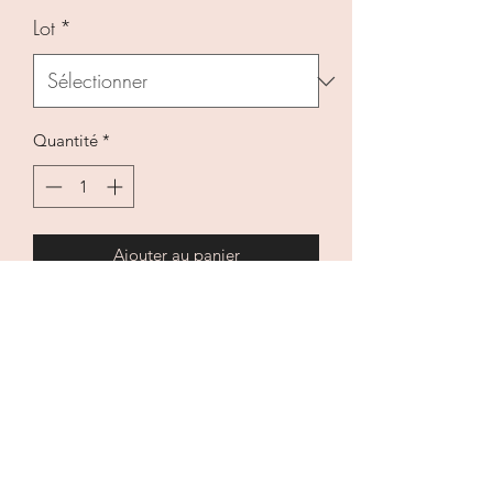
promotionnel
Lot
*
Quantité
*
Ajouter au panier
Un joli bavoir rond en coton et jersey ,
indispensable au cours de la journée
pour que les habits restent propre et
bébé au sec.
En coton et jersey, lavable à 30 degrés,
repassage et sèche-linge doux.