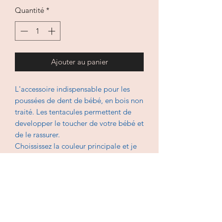
Quantité
*
Ajouter au panier
L'accessoire indispensable pour les
poussées de dent de bébé, en bois non
traité. Les tentacules permettent de
developper le toucher de votre bébé et
de le rassurer.
Choississez la couleur principale et je
coordonne les autres coloris.
En coton, lavable à 30 degrés.
Repassage et séche linge interdit.