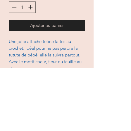
Ajouter au panier
Une jolie attache tétine faites au
crochet, Idéal pour ne pas perdre la
tutute de bébé, elle la suivra partout.
Avec le motif coeur, fleur ou feuille au
choix.
J'ai énormément de coloris de laine,
demandez moi le coloris souhaitez, je
vous envoie des photos des colcoris.
En coton avec un clip en bois, lavable
à 30 degés, sèche-
linge interdit,
repassage doux autorisé.