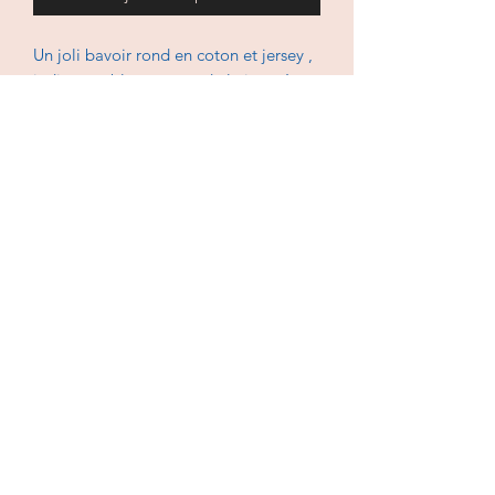
Un joli bavoir rond en coton et jersey ,
indispensable au cours de la journée
pour que les habits restent propre et
bébé au sec.
En coton et jersey, lavable à 30 degrés,
repassage et sèche-linge doux.
Politique de confidentialité
CGV
© 2022 par Les créations de Clochette. Créé avec
Wix.com