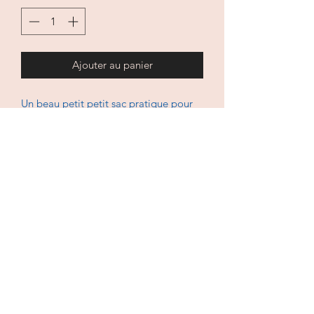
Ajouter au panier
Un beau petit petit sac pratique pour
ranger et transporter les petites affaires
de bébé, doudou, tutute...
En coton et double gaze.
Dimensions 36 cm x 23 cm.
Lavable à 30 degrés, sèche-linge et
repasaage doux.