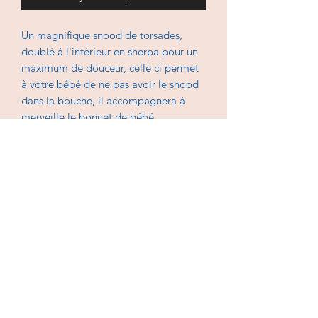
Un magnifique snood de torsades,
doublé à l'intérieur en sherpa pour un
maximum de douceur, celle ci permet
à votre bébé de ne pas avoir le snood
dans la bouche, il accompagnera à
merveille le bonnet de bébé.
En laine, lavable à 30 degrés, sèche
linge interdit.
Choisissez la laine dans la galerie de
tissu et indiquez le en commentaire
lors de votre commande.