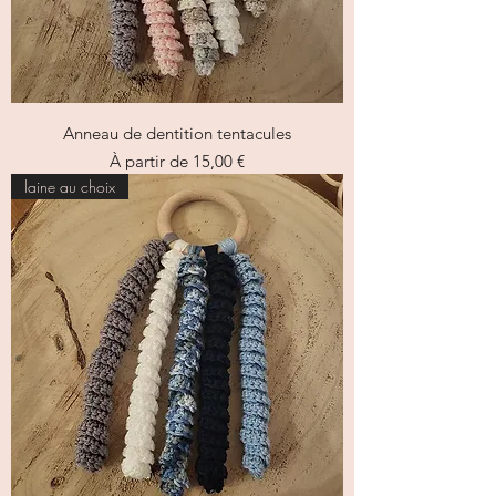
Anneau de dentition tentacules
Prix promotionnel
À partir de
15,00 €
laine au choix