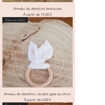
Anneau de dentition tentacules
Prix promotionnel
À partir de
15,00 €
Tissus au choix
Anneau de dentition, double gaze au choix.
Prix promotionnel
À partir de
6,00 €